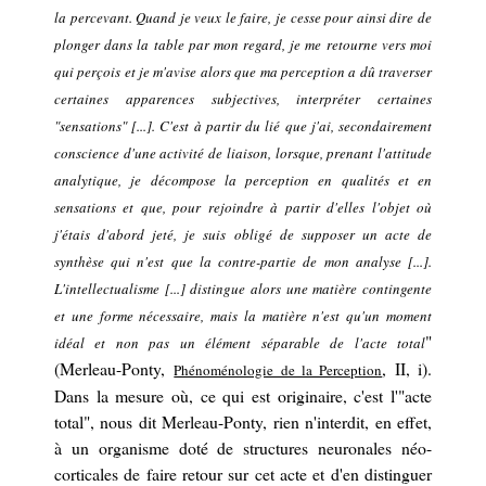
la percevant. Quand je veux le faire, je cesse pour ainsi dire de
plonger dans la table par mon regard, je me retourne vers moi
qui perçois et je m'avise alors que ma perception a dû traverser
certaines apparences subjectives, interpréter certaines
"sensations" [...]. C'est à partir du lié que j'ai, secondairement
conscience d'une activité de liaison, lorsque, prenant l'attitude
analytique, je décompose la perception en qualités et en
sensations et que, pour rejoindre à partir d'elles l'objet où
j'étais d'abord jeté, je suis obligé de supposer un acte de
synthèse qui n'est que la contre-partie de mon analyse [...].
L'intellectualisme [...] distingue alors une matière contingente
et une forme nécessaire, mais la matière n'est qu'un moment
"
idéal et non pas un élément séparable de l'acte total
(Merleau-Ponty,
, II, i).
Phénoménologie de la Perception
Dans la mesure où, ce qui est originaire, c'est
l'
"acte
total", nous dit Merleau-Ponty, rien
n'interdit, en effet,
à un organisme doté de structures neuronales néo-
corticales
de faire retour sur cet acte et d'en distinguer