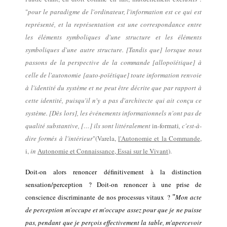
"
pour le paradigme de l'ordinateur, l'information est ce qui est
représenté, et la représentation est une correspondance entre
les éléments symboliques d'une structure et les éléments
symboliques d'une autre structure. [Tandis que] lorsque nous
passons de la perspective de la commande
[allopoïétique]
à
celle de l'auto
nom
ie [
auto-poïétique
] toute information renvoie
à l'identité du système et ne peut être décrite que par rapport à
cette identité, puisqu'il n'y a pas d'architecte qui ait conçu ce
système.
[Dès lors], les événements informationnels n'ont pas de
qualité substantive, […] ils sont littéralement
in-formati
, c'est-à-
dire formés à l'intérieur
"
(Varela,
l
'Autonomie et la Commande
,
i
,
in
Autonomie et Connaissance, Essai sur le Vivant
).
Doi
t-
on alors
renoncer
définitivement
à
la distinction
sensation/perception ?
Doit-on renoncer à une prise de
"
conscience discriminante de nos processus vitaux ?
Mon acte
de perception m'occupe et m'occupe assez pour que je ne puisse
pas, pendant que je perçois effectivement la table, m'apercevoir