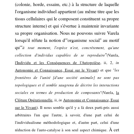
(colonie, horde, essaim, etc.) à la structure de laquelle
l'organisme individuel
appartient (au même titre que les
tissus cellulaires qui le composent
constituent sa propre
structure interne)
et qui s'évertue
à maintenir invariante
sa propre organisation.
Nous ne pouvons
suivre Varela
lorsqu'il réfute la notion d'"organisme social" au motif
qu
'
"
à tout moment, l'espèce n'est, concrètement, qu'une
"
collection d'individus capables de se reproduire
(Varela,
l
'Individu et les Conséquences de l'Autopoïèse
,
i
i
,
2,
in
Autonomie et Connaissance, Essai sur le Vivant
)
et que "
les
frontières de l'unité [d'une société animale] ne sont pas
topologiques et il semble saugrenu de décrire les interactions
sociales en termes de production de composants
"
(Varela,
la
Clôture Opérationnelle
,
i
i
,
in
Autonomie et Connaissance, Essai
sur le Vivant
).
Il nous semble
qu'il y a
là
deux parti-pris aussi
arbitraires l'un que l'autre, à savoir,
d'une part
celui de
l
'individualisme méthodologique et, d'autre part,
celui d'
une
À cet
réduction
de l'
auto-catalyse à son seul aspect chimique
.