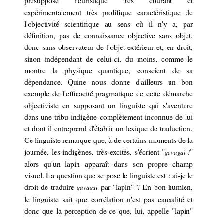
présupposé heuristique très courant et
expérimentalement très prolifique caractéristique de
l'
objectivité
scientifique au sens
où il n'y a,
par
définition,
pas de connaissance objective sans objet,
donc sans observateur de l'objet
extérieur et, en droit,
sinon
indépendant de celui-ci,
du moins, comme le
montre la physique quantique, conscient de sa
dépendance
.
Quine nous donne
d'ailleurs
un bon
exemple de l'efficacité pragmatique de cette démarche
objectiviste
en supposant un linguiste qui s'aventure
dans une tribu indigène compl
è
tement inconnue
de lui
et dont il entreprend d'établir un
lexique de traduction
.
Ce linguiste remarque que, à de certains moments de la
journée, les indigènes, très excités, s'écrient "
"
gavagaï !
alors qu'un lapin apparaît dans son
propre
champ
visuel.
La q
uestion que se pose le linguiste
est : ai-je le
droit de
traduire
par "lapin" ? En bon humien,
gavagaï
le linguiste sait que corrélation n'est pas causalité et
donc que la perception de ce que, lui, appelle "lapin"