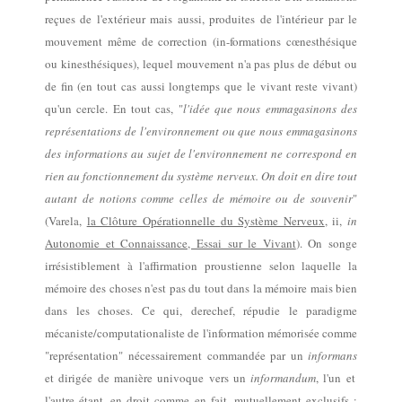
reçues de l'extérieur mais aussi, produites de l'intérieur par le
mouvement même de correction (in-formations cœnesthésique
ou kinesthésiques), lequel
mouvement
n'a
pas plus de
début
ou
de
fin
(
en tout cas aussi longtemps que le vivant
r
est
e
vivant
)
qu'un cercle
.
En tout cas
,
"
l'idée que nous emmagasinons des
représentations de l'environnement ou que nous emmagasinons
des informations au sujet de l'environnement ne correspond en
rien au fonctionnement du système nerveux. On doit en dire tout
autant de notions comme celles de mémoire ou de souvenir
"
(Varela,
la Clôture Opérationnelle
du Système Nerveux
,
i
i
,
in
Autonomie et Connaissance, Essai sur le Vivant
).
On songe
irrésistiblement à l'affirmation proustienne selon laquelle la
mémoire des choses n'est pas
du tout
dans la mémoire mais
bien
dans les choses.
Ce qui, derechef,
répudie le
paradigme
mécaniste/computationaliste de l'information
mémorisée
comme
"représentation"
nécessairement
commandée par un
informans
et dirigée de manière univoque vers un
inform
andum
,
l'un et
l'autre
étant,
en droit comme en fait,
mutuellement
ex
clusif
s :