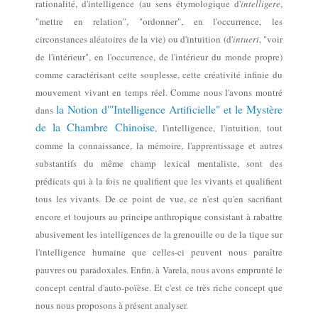
rationalité, d
'intelligence (au sens étymologique d'
intelligere
,
"mettre en relation", "ordonner",
en l'occurrence, les
circonstances aléatoires de la vie
)
ou d'intuition (d'
intueri
, "voir
de l'intérieur", en l'occurrence, de l'intérieur du monde propre)
comme
caractérisant
cette souplesse, cette créativité
infinie
du
mouvement vivant en temps réel
.
Comme nous l'avons montré
la Notion d'"Intelligence Artificielle" et le Mystère
dans
de la Chambre Chinoise
,
l'intelligence, l'intuition,
tout
comme la connaissance,
la mémoire, l'apprentissage
et autres
substantifs du même champ lexical
mentaliste
,
sont des
prédicats qui à la fois ne qualifient que les vivants et qualifient
tous les vivants.
De ce point de vue, ce n'est qu'en
sacrifiant
encore et toujours au principe anthropique consistant à
rabatt
re
abusivement
l
es
intelligence
s
de la grenouille ou de la tique
sur
l'intelligence humaine
que celles-ci peuvent
nous paraît
re
pauvres ou
paradoxale
s
.
Enfin, à Varela, nous avons emprunté
le
concept central d'auto-poïèse
.
Et c
'est ce
très riche
concept
que
nous
nous proposons
à présent analyser.