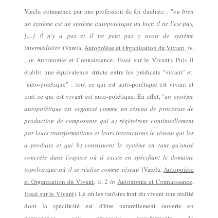
Varela
commence par
une profession de foi dualiste :
"
ou bien
un système est un système autopoïétique ou bien il ne l'est pas,
[…] il n'y a pas et il ne peut pas y avoir de système
intermédiaire
"
(Varela,
Autopoïèse et Organisation du Vivant
,
i
v,
,
in
Autonomie et Connaissance, Essai sur le Vivant
).
Puis il
établi
t
une équivalence stricte entre les prédicats "vivant" et
"auto-poïétique" : tout ce qui est auto-poïétique est vivant et
tout ce qui est vivant est auto-poïétique. En effet,
"
un système
autopoïétique est organisé comme un réseau de processus de
production de composant
s
qui a) régénèrent continuellement
par leurs transformations et leurs interactions le réseau qui les
a produits et qui b) constituent le système en tant qu'unité
concrète dans l'espace où il existe en spécifiant le domaine
topologique où il se réalise comme réseau
"(Varela,
Autopoïèse
et Organisation du Vivant
,
ii, 2
in
Autonomie et Connaissance,
Essai sur le Vivant
).
L
à où les taoïstes font du vivant une réalité
dont la spécificité est d'être naturellement ouverte en