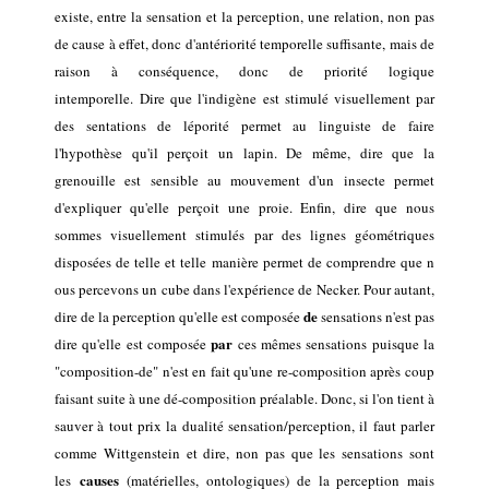
existe, entre la sensation et la perception, une relation, non pas
de cause à effet, donc d'antériorité temporelle
suffisante
, mais
de
raison à conséquence, donc de priorité logique
intemporelle
.
Dire que
l'indigène
est
stimulé visuellement par
des
sen
tations de léporité permet
au linguiste
de faire
l'hypothèse
qu'il
per
çoit
un lapin. De même,
dire
que la
grenouille
est
sensible au
mouvement d'un insecte permet
d'expliquer
qu'elle perçoit une proie
. Enfin,
dire que nous
sommes
visuellement stimulés par des lignes géométriques
disposées de telle et telle manière
permet d
e comprendre
que n
ous percevons un cube dans
l'expérience de Necker.
Pour autant,
de
d
ire de la perception qu'elle
est
compos
é
e
sensations
n'est pas
par
dire
qu'elle est composée
ces mêmes sensations
puisque
la
"composition-de" n'est
en fait
qu'une re-composition après coup
faisant suite à une dé-composition
préalable. Donc, si l'on tient à
sauver à tout prix la dualité sensation/perception, il faut parler
comme Wittgenstein et dire, non pas que les sensations sont
causes
les
(matérielles,
ontologiques
) de la perception mais