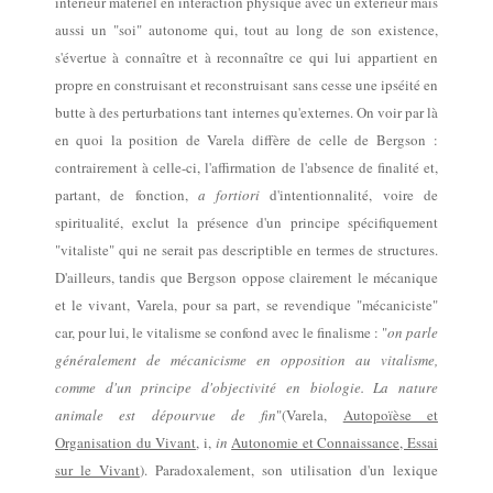
intérieur
matériel
en interaction physique avec un extérieur mais
aussi un "soi"
autonome
qui, tout au long de son existence,
s'évertue à connaître et à reconnaître ce qui lui
appartient en
propre en construisant et reconstruisant sans cesse
une
ipséité
en
butte
à des
perturbations tant internes qu'externes
.
On voir par là
en quoi la position de Varela diffère de celle de Bergson :
contrairement à celle-ci, l'affirmation de l'absence de finalité et,
partant,
de fonction,
a fortiori
d'intentionnalité,
voire de
spiritualité,
exclut la présence d'un principe spécifiquement
"vitaliste" qui ne
serait
pas descriptible en termes de structures.
D'ailleurs, tandis que Bergson oppose clairement le mécanique
et le vivant, Varela, pour sa part, se revendique "mécaniciste"
car, pour lui, le vitalisme se confond avec le finalisme
: "
on parle
généralement de mécanicisme en opposition au vitalisme,
comme d'un principe d'objectivité en biologie. La nature
animale est dépourvue de fin
"
(Varela,
Autopoïèse et
Organisation du Vivant
,
i,
in
Autonomie et Connaissance, Essai
sur le Vivant
).
Paradoxalement, son utilisation d'un lexique