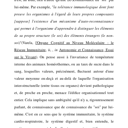
lui-même.
Par exemple, "
la tolérance immunologique dont font
preuve les organismes à l'égard de leurs propres composants
[suppose] l'existence d'un mécanisme d'auto-reconnaissance
qui permet à l'organisme d'apprendre à distinguer les éléments
de sa propre structure (le soi) des éléments étrangers (le non-
soi)
"
(Varela,
l'Organe Cognitif au Niveau Moléculaire : le
Réseau Immunitaire
,
i
i
,
,
in
Autonomie et Connaissance, Essai
sur le Vivant
)
.
On pense
aussi
à l'invariance de température
interne des animaux homéothermes, ou au taux de sucre dans le
sang, lesquelles valeurs, précisément, fluctuent autour d'une
valeur moyenne en-deç
à
et au-delà de laquelle l'organisation
inter-structurelle (entre tissus ou organes) devient pathologique
et, de proche en proche, menace l'édifice organisationnel tout
entier.
C
e
la implique sans ambiguïté
qu'il n'y a, rigoureusement
parlant, de connaissance que de connaissance du "soi"
par lui-
même
.
C'est en ce sens que le système immunitaire,
le système
cardio-respiratoire,
le système digestif et, bien entendu, le