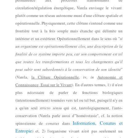
permanence
aux processus transformants de
circulation/
régulation
énergétique, Varela envisage le vivant
plutôt comme un réseau autonome
muni d'une clôture spatiale et
opérationnelle
. Physiquement,
cette clôture s'entend comme
une
frontière tout à la fois souple mais étanche qui délimite un
intérieur et un extérieur.
O
pérationnellement dans le sens où "
si
un organisme est opérationnellement clos, une description de la
finalité de ce système importe peu, car son comportement est tel
que toutes
les transformations et tous les changements qu'il
peut subir sont subordonnés à la conservation de son identité
"
(Varela,
la Clôture Opérationnelle
,
i
v,
in
Autonomie et
Connaissance, Essai sur le Vivant
).
En d'autres termes, 1) il n'est
plus nécessaire de parler de fonctions biologiques
(intentionnellement) tournées vers tel ou tel but, puisqu'il n'y en
a qu'un seul
stricto sensu
qui
est, tautologiquement, l'auto-
conservation (
Varela parle aussi d'"homéostasie",
cf. la notion
Information, Conatus et
spinozienne de
conatus
dans
Entropie
) et, 2) l'organisme vivant n'est pas seulement un