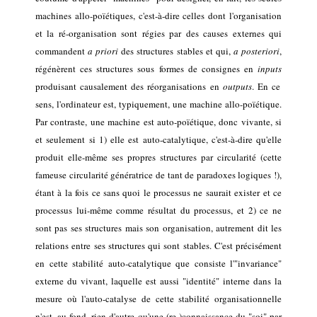
machines allo-poïétiques,
c'est-à-dire celles dont l'organisation
et la ré-organisation sont
régies par des
causes
externes
qui
commandent
a priori
des
structure
s
stables
et qui,
a posteriori
,
régénèrent
ces structures sous formes de consignes en
inputs
produisant causalement des
réorganisations
en
outputs
. En ce
sens, l'ordinateur est, typiquement, une machine allo-poïétique.
Par contraste, une machine est auto-poïétique, donc vivante, si
et
seulement si
1) elle est auto-catalytique, c'est-à-dire qu'elle
produit elle-même ses propres structures par circularité (cette
fameuse circularité génératrice de tant de paradoxes logiques !),
étant à la fois ce sans quoi le processus ne saurait exister et ce
processus lui-même comme résultat du processus,
et
2)
ce ne
sont pas ses structures mais son organisation, autrement dit les
relations entre ses structures qui sont stables. C'est
précisément
en cette stabilité auto-catalytique
que consiste l'"invariance"
externe
du vivant,
laquelle
est aussi
"identité"
interne dans la
mesure où l'auto-catalyse de cette
stabilité
organisationnelle
n'est, au fond, rien d'autre qu'une (re-)
connaissance du "soi"
par