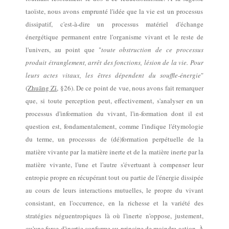
taoïste, nous avons emprunté l'idée que la vie est un processus
dissipatif, c'est-à-dire un processus matériel d'échange
énergétique permanent
entre l'organisme vivant et
le reste de
l'univers, au point que "
toute obstruction de ce processus
produit étranglement, arrêt des fonctions, lésion de la vie. Pour
leurs actes vitaux, les êtres dépendent du souffle-énergie
"
(
Zhu
ā
ng Z
ǐ
, §26). De ce point de vue, nous avons fait remarquer
que, si toute perception peut, effectivement, s'analyser en un
processus d'information du vivant, l'in-formation dont il est
question est, fondamentalement, comme l'indique l'étymologie
du terme, un processus de (dé)formation perpétuelle de la
matière vivante par la matière inerte et de la matière inerte par la
matière vivante, l'une et l'autre s'évertuant à compenser leur
entropie propre en récupérant tout ou partie de l'énergie dissipée
au cours de leurs interactions mutuelles
, le propre du vivant
consistant, en l'occurrence, en la richesse et la variété des
stratégies néguentropiques là où l'inerte n'oppose, justement,
qu
'une
force d'inertie
conform
e
au principe de moindre action
.
À