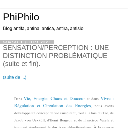
PhiPhilo
Blog antifa, antina, antica, antira, antisio.
samedi 1 juillet 2023
SENSATION/PERCEPTION : UNE
DISTINCTION PROBLÉMATIQUE
(suite et fin).
(suite de ...)
Vie, Energie, Chaos et Douceur
Vivre :
Dans
et dans
Régulation et Circulation des Energies
, nous avons
développé un concept de vie s'inspir
ant, tout
à la fois
du Tao,
de
Jakob von Uexküll,
d'Henri Bergson
et de Francisco Varela
et
tournant résolument le dos à ce réductionnisme
.
À la
sagesse