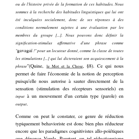
ou de l'histoire privée de la formation de ces habitudes. Nous
sommes à la recherche des habitudes linguistiques qui lui ont
été inculquées socialement, donc de ses réponses à des
conditions normalement sujettes à une évaluation par les
membres du groupe [...]. Nous pouvons donc définir la
signification-stimulus affirmative d'une phrase comme
gavagaï
"
!" pour un locuteur donné, comme la classe de toutes
les stimulations [...] qui lui dicteraient son acquiescement à la
"(Quine,
, §8).
Ce qui
nous
phrase
le Mot et la Chose
permet de faire l'économie de la notion de perception
puisqu'elle
nous autorise à
sauter
directement de la
sensation (
stimulation des récepteurs sensoriels)
en
à un
mouvement
d'un certain type
(parole)
en
input
.
output
Comme on peut le constater, ce genre de
réduction
typiquement
behavioriste est donc
bien
plus réducteur
encore
que les paradigmes cognitivistes allo-poïétiques
que dénonce Varela.
Pourtant,
un tel réductionnisme