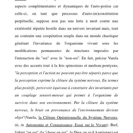
aspects complémentaires
et dynamique
s
de l'auto-poièse
car
celle-ci, en tant que processus d'auto-(re)constitution
perpétuelle, suppose non pas une lutte à mort contre une
extériorité réputée hostile
dans un univers
invariant
mais, tout
au contraire une coopération souple
dans un monde chaotique
générant l
'invariance de l'organis
me vivant
sous les
modifications permanentes de structures imposées par
l'interaction du "soi" avec le "non-soi"
.
En fait, précise Varela
avec des accents tout à la fois spinoziens et merleau-pontyens,
"
la perception et l'action ne peuvent pas être séparés parce que
la perception exprime la clôture du système nerveux. En termes
plus positifs, percevoir équivaut à construire des invariants par
un couplage sensori-moteur qui permet à l'organisme de
survivre dans son environnement. Par la clôture du système
nerveux, le bruit en provenance de l'environnement devient
objet
"(Varela,
la Clôture Opérationnelle
du Système Nerveux
,
i
ii
,
in
Autonomie et Connaissance, Essai sur le Vivant
).
Bref,
l'objet "en soi" (la "chose en soi",
la
Ding an sich
kantienne) est