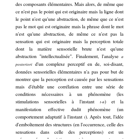
des composants élémentaires. Mais alors, de même que
ce n'est pas le point qui est originaire mais la ligne dont
le point n'est qu'une abstraction, de même que ce n'est
pas le mot qui est originaire mais la phrase dont le mot
n'est qu'une abstraction, de même ce n'est pas la
sensation qui est originaire mais la perception totale
dont la matière sensorielle brute n'est qu'une
abstraction "intellectualis
é
e". Finalement, l'analyse
a
d'un complexe perceptif en de, soi-disant,
posteriori
données sensorielles élémentaires n'a pas pour
but
de
montr
er que la perception est causée par les sensations
mais d'établir une corrélation entre une série de
conditions nécessaires
à un phénomène
(les
stimulations sensorielles à l'instant
) et
la
t-
n
manifestation effective dudit phénomène (
un
comportement adaptatif à l'instant
)
.
Après tout, l'idée
t
d'emboîtement des structures (en l'occurrence, celle des
sensations dans celle des perceptions) est un