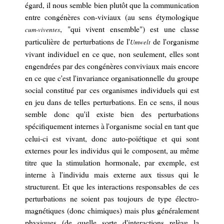
égard,
il nous semble
bien
plutôt que
la communication
entre congénères
co
n-viviaux (au sens étymologique
,
"qui vivent ensemble"
)
est une classe
cum-viventes
particulière de perturbations de l'
de l'organisme
Umwelt
vivant
individuel
en ce que, non seulement, elles sont
engendrées par
d
es congénères
conviviaux
mais encore
en ce que c'est l'invariance organisationnelle d
u
groupe
social
constitué par ces
organismes
individuels
qui est
en jeu dans de telles perturbations.
En ce sens, il nous
semble
donc
qu'il existe bien des perturbations
spécifiquement internes à
l
'organisme
social
en tant que
celui-ci est vivant, donc auto-poïétique et
qui sont
externes pour les individus
qui le composent
, au même
titre que la stimulation hormonale, par exemple, est
interne à l'individu mais externe aux tissus qui le
structurent.
Et que les interactions
responsables de ces
perturbations ne soient pas toujours de type électro-
magnétiques (donc chimiques) mais plus généralement
physiques (de quelle sorte
d'interactions
relève la