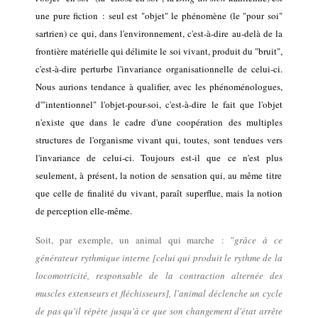
une pure fiction : seul est "objet" le phénomène (le "pour soi"
sartrien)
ce
qui, dans l'environnement, c'est-à-dire au-delà de la
frontière matérielle qui délimite le soi vivant, produit du "bruit",
c'est-à-dire perturbe l'invariance organisationnelle de celui-ci.
Nous aurions tendance à qualifier, avec les phénoménologues,
d'"intentionnel" l'objet-pour-soi, c'est-à-dire le fait
que l'objet
n'existe
que dans le cadre d'une
coopération des multiples
structures de l'organisme vivant qui, toutes, sont tendues vers
l'invariance de celui-ci. Toujours est-il que c
e n
'est
plus
seulement,
à présent,
la notion de sensation qui, au même titre
que celle de finalité du vivant,
paraît superflue
, mais la notion
de perception
elle-même
.
Soit, par
exemple, un animal qui marche : "
grâce à ce
générateur rythmique interne [
celui
qui produit le rythme de la
locomotricité, responsable de la contraction alternée des
muscles extenseurs et fléchisseurs], l'animal déclenche un cycle
de pas qu'il répète jusqu'à ce que son changement d'état arrête