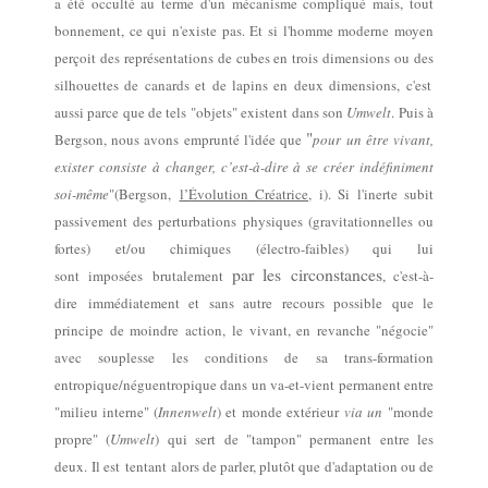
a été occulté au terme d'un mécanisme compliqué mais, tout
bonnement, ce qui n'existe pas
.
Et si
l'homme moderne
moyen
perçoit des
représentations de cubes en trois dimensions
ou
de
s
silhouettes de canards et de lapins en deux dimensions,
c'est
aussi parce que de tels "objets" existent dans son
Umwelt
.
Puis à
"
Bergson, nous avons emprunté l'idée que
pour un être vivant,
exister consiste à changer, c’est-à-dire à se créer indéfiniment
soi-même
"(Bergson,
l’Évolution Créatrice
, i). Si
l'inerte subit
passivement
des perturbations physiques (gravitationnelles ou
fortes) et/ou chimiques (électro-faibles) qui lui
par les circonstances
sont imposées brutalement
, c'est-à-
dire immédiatement et sans autre recours possible que le
principe de moindre action, le vivant, en revanche "négocie"
avec souplesse
les conditions de sa trans-formation
entropique/néguentropique dans un va-et-vient permanent entre
"milieu interne" (
Innenwelt
) et monde extérieur
via un
"monde
propre" (
Umwelt
) qui sert de "tampon" permanent entre les
deux. Il est tentant alors
de
parler, plutôt que d'adaptation ou de