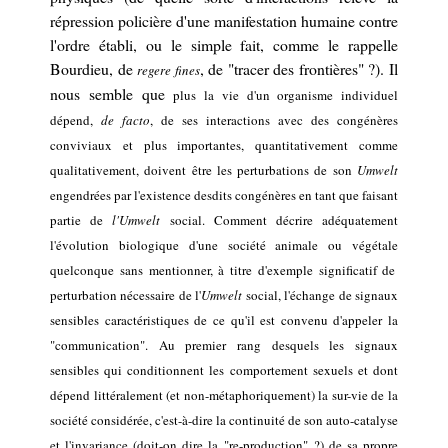
répression policière d'une manifestation humaine contre
l'ordre établi,
ou le simple fait, comme le rappelle
Bourdieu, de
, de "tracer des frontières"
?).
Il
regere fines
nous semble
que
plus la vie d'un organisme individuel
dépend,
de facto
,
de ses
interac
tions avec des congénères
conviviaux et plus importantes, quantitativement comme
qualitativement,
doivent être
les perturbations de son
Umwelt
engendrées par
l'existence
desdits congénères
en tant que faisant
partie de
l'Umwelt
social
.
Comment
décrire
adéquatement
l'évolution
biologique
d'une société
animale ou végétale
quelconque sans mentionner,
à titre d'exemple
significatif
de
perturbation
nécessaire
de l'
Umwelt
social,
l'échange de signaux
sensibles caractéristiques de
ce qu'il est convenu d'appeler
la
"
communication
"
.
Au premier rang desquels les
signaux
sensibles
qui conditionnent les comportement sexuels
et
dont
dépend
littéralement
(
et non-métaphoriquement
)
la sur-vie de la
société considérée,
c'est-à-dire la continuité de son auto-catalyse
et l'invariance
(doit-on dire la "re-production" ?)
de sa propre