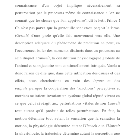
connaissance d'un objet implique nécessairement sa
perturbation par le processus même de connaissance : "on ne
connaît que les choses que l'on apprivoise", dit le Petit Prince !
parce que
C
e n'est pas
la grenouille
sent et/ou
perçoit la forme
(
Gestalt
) d'une proie qu'elle f
ai
t mouvement vers elle. Une
description adéquate du phénomène
de prédation
ne peut,
en
l'occurrence,
isoler
des moments distincts dans un processus au
sein duquel l'
Umwelt
, la constitution physi
ologi
que globale de
l'animal et sa trajectoire
sont continuellement intriqués
.
Varela a
donc
raison de dire que, dans cette intrication des causes et des
effets, nous chercherions en vain des
inputs
et des
outputs
puisque la coopération des "fonctions" perceptives et
motrices maintient invariant un système global réputé vivant en
ce que celui-ci réagit aux perturbations vitales de son
Umwelt
tout autant qu'il produit
de telles perturbations
.
En fait,
la
motion détermine
tout
autant la sensation
que la sensation la
motion, la physiologie détermine autant l'
Umwelt
que l'
Umwelt
la physiologie, la trajectoire détermine autant la perception que