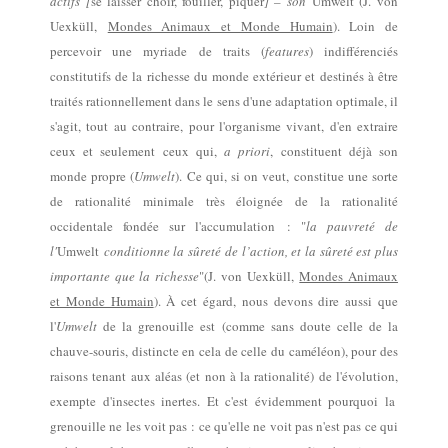
actifs [
se laisser choir, fouiller, piquer
] – son
Umwelt"(J. von
Uexküll,
Mondes Animaux et Monde Humain
).
Loin
de
percevoir une myriade de traits (
features
) indifférenciés
constitutifs de la richesse du monde extérieur
et destinés à être
traités rationnellement dans le sens d'une adaptation optimale,
il
s'agit
, tout au contraire, pour
l'organisme vivant
,
d'en extraire
ceux et
seulement
ceux
qui,
a priori
,
constituent
déjà
son
monde propre
(
Umwelt
).
Ce qui, si on veut, constitue une sorte
de rationalité minimale très éloignée de la rationalité
occidentale fondée sur l'accumulation :
"
la pauvreté de
l'
Umwelt
conditionne la sûreté de l’action, et la sûreté est plus
importante que la richesse
"(J. von Uexküll,
Mondes Animaux
et Monde Humain
).
À cet égard
, nous devons dire aussi que
l'
Umwelt
de la grenouille est
(comme sans doute celle de la
chauve-souris, distincte en cela de celle du caméléon)
,
pour des
raisons tenant aux aléas
(et non à la rationalité)
de l'évolution,
exempte d'insectes inertes.
Et c'est évidemment pourquoi la
grenouille ne les voit pas :
ce qu'elle ne voit pas n'est pas ce qui