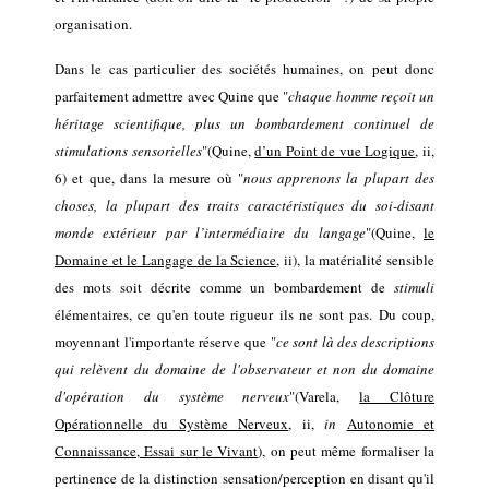
organisation
.
Dans le cas particulier des sociétés humaines, o
n peut
donc
parfaitement admettre avec Quine que "
chaque homme reçoit un
héritage scientifique, plus un bombardement continuel de
stimulations sensorielles
"(Quine,
d’un Point de vue Logique
, ii,
6) et que, dans la mesure où
"
nous apprenons la plupart des
choses, la plupart des traits caractéristiques du soi-disant
monde extérieur par l’intermédiaire du langage
"(Quine,
le
Domaine et le Langage de la Science
, ii),
l
a matérialité sensible
des mots s
oit
décrite comme un bombardement de
stimuli
élémentaires, ce qu'en toute rigueur
ils ne sont pas
.
Du coup
,
moyennant
l'importante
réserve
que
"
c
e sont
là
des descriptions
qui relèvent du domaine de l'observateur et non du domaine
d'opération du système nerveux
"
(Varela,
la Clôture
Opérationnelle
du Système Nerveux
,
i
i
,
in
Autonomie et
Connaissance, Essai sur le Vivant
),
on peut
même formaliser la
pertinence de la distinction sensation/perception en disant
qu'il