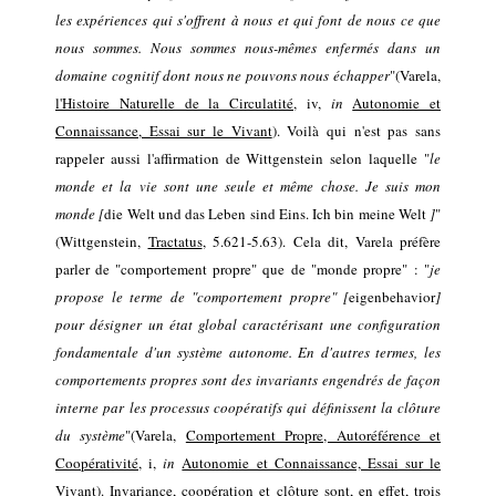
les expériences qui s'offrent à nous et qui font de nous ce que
nous sommes. Nous sommes nous-mêmes enfermés dans un
domaine cognitif dont nous ne pouvons nous échapper
"
(Varela,
l
'Histoire Naturelle de la Circulatité
,
i
v
,
in
Autonomie et
Connaissance, Essai sur le Vivant
).
Voilà qui n'est pas sans
rappeler aussi l'affirmation de Wittgenstein selon laquelle "
le
monde et la vie sont une seule et même chose. Je suis mon
monde
[
die Welt und das Leben sind Eins. Ich bin meine Welt
]
"
(Wittgenstein,
Tractatus
, 5.621-
5.63
).
Cela dit,
Varela préfère
parler de "comportement propre" que de "monde propre" : "
je
propose le terme de "comportement propre" [
eigenbehavior
]
pour désigner un état global caractérisant une configuration
fondamentale d'un système autonome. En d'autres termes, les
comportements propres sont des invariants engendrés de façon
interne par les processus coopératifs qui définissent la clôture
du système
"(Varela,
Comportement Propre, Autoréférence et
Coopérativité
, i,
in
Autonomie et Connaissance, Essai sur le
Vivant
).
Invariance, coopération
et
clôture
sont, en effet, trois