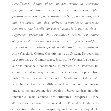
l'oscillateur. Chaque phase du pas éveille un ensemble
spécifique d'organes sensoriels de la jambe (des
propriocepteurs tels que les organes de Golgi, les tendons, etc.)
qui produisent un flux afférent d'impulsions nerveuses
remontant vers l'oscillateur central.
Ainsi, la boucle est close :
l'efférence provenant de l'oscillateur central est cause
d'afférence dans les organes des sens ; cette afférence modifie à
son tour les paramètres spécifiques de l'oscillateur et ainsi de
suite
"
(Varela,
la Clôture Opérationnelle
du Système Nerveux
,
i
ii
,
in
Autonomie et Connaissance, Essai sur le Vivant
).
Là où nous
aurions tendance à considérer,
à la manière d'un Descartes,
un
chemin causal univoque allant de la sensation à la perception
puis à l'intention et
enfin
à la motion, Varela nous dit donc qu'il
y a circularité entre ces différentes fonctions conçues, encore
une fois, non pas comme des modules hiérarchisés dans
un
ordre
immuable
, mais comme des
structures intriquées. L'idée
d'intrication renvoie évidemment à l'un des fondements
conceptuels de la physique quantique selon lequel la