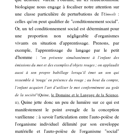
biologique nous engage à focaliser notre attention
sur
une classe particulière de perturbations de l'
:
Umwelt
celles qu'on peut qualifier de "
conditionnement
social".
Or, un tel
conditionnement social
est déterminant
pour
une proportion non négligeable d'organismes
vivants
en situation d'apprentissage. Prenons,
par
exemple,
l'apprentissage du langage par le petit
d'homme :
"
on présente simultanément à l’enfant des
émissions du mot et des exemples d’objets rouges ; on applaudit
aussi à son propre babillage lorsqu’il émet un son qui
ressemble à ‘
rouge
’ en présence du rouge ; au bout du compte,
l’enfant acquiert l’art d’utiliser le mot conformément au goût
de la société
"(Quine,
le Domaine et le Langage de la Science
,
Quine jette
donc
un peu de lumière sur ce qui est
ii),
manifestement le point aveugle de la conception
varélienne : à savoir l'articulation entre l'auto-poïèse de
l'organisme individuel délimité par son enveloppe
matérielle et l'auto-poïèse de l'organisme "social"