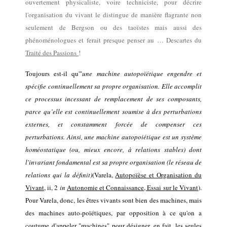
ouvertement
physicaliste,
voire techniciste,
pour décrire
l
'organisation du
vivant le distingue de manière flagrante non
seulement de Bergson ou des taoïstes mais aussi des
phénoménologues et ferait
presque
penser au … Descartes du
Traité des Passions
!
Toujours est-il qu'"
une machine autopoïétique engendre et
spécifie continuellement sa propre organisation. Elle accomplit
ce processus incessant de remplacement de ses composants,
parce qu’elle est continuellement soumise à des perturbations
externes, et constamment forcée de compenser ces
perturbations. Ainsi, une machine autopoiétique est un système
homéostatique (ou, mieux encore, à relations stables) dont
l
'
invariant fondamental est sa propre organisation (le réseau de
relations qui la définit)
(Varela,
Autopoïèse et Organisation du
Vivant
,
ii, 2
in
Autonomie et Connaissance, Essai sur le Vivant
).
Pour Varela,
donc,
les êtres vivants sont
bien
des machines, mais
des machines auto-poïétiques, par opposition à ce qu'on a
coutume d'appeler "machines" pour désigner, en fait, les
seules