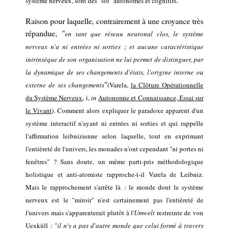
système nerveux, sont des "soi" autonomes et cognitifs.
Raison pour laquelle,
contrairement à une croyance très
répandue,
"
en tant que réseau neuronal clos, le système
nerveux n'a ni entrées ni sorties ;
et aucune caractéristique
intrinsèque de son organisation ne lui permet de distinguer, par
la dynamique de ses changements d'états, l'origine interne ou
"
externe de ses changements
(Varela,
la Clôture Opérationnelle
du Système Nerveux
,
i
,
in
Autonomie et Connaissance, Essai sur
le Vivant
).
Comment alors expliquer le paradoxe apparent d'un
système
interactif
n'ayant ni entrées ni sorties et qui rappelle
l'affirmation leibnizienne selon laquelle,
tout en exprimant
l'entièreté de l'univers,
les monades n'ont
cependant
"ni portes ni
fenêtres" ? Sans doute, un même parti-pris méthodologique
holistique et anti-atomiste rapproche-t-il Varela de Leibniz.
Mais le rapprochement s'arrête là : le monde dont le système
nerveux est le "miroir" n'est certainement pas l'entièreté de
l'univers
mais
s'apparenterait plutôt à l'
Umwelt
restreinte
de von
Uexküll :
"
il n'y a pas d'autre monde que celui formé à travers