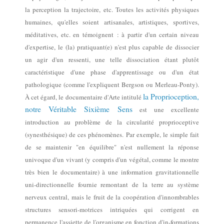
la perception la trajectoire, etc.
Toutes les activités physiques
humaines, qu'elles soient artisanales, artistiques, sportives,
méditatives, etc. en témoignent : à partir d'un certain niveau
d'expertise, le (la) pratiquant(e) n'est plus capable de
dissocier
un agir d'
un ressenti,
une telle dissociation étant
plutôt
caractéristique d'une phase d'apprentissage ou d'un état
pathologique
(comme l'expliquent Bergson ou Merleau-Ponty)
.
la Proprioception,
À cet égard, le documentaire d'Arte
intitulé
notre Véritable Sixième Sens
est
une excellente
introduction
au problème de
la circularité
proprioceptive
(
synesthésique
)
de ces phénomènes. Par
exemple, le simple fait
de se maintenir "en équilibre" n'est nullement la réponse
univoque d'un vivant (y compris
d'un
végétal, comme le montre
très bien le documentaire) à une information gravitationnelle
uni-directionnelle
fournie
remontant de la terre au système
nerveux central,
mais le fruit de la coopération d'innombrables
structures sensori-motrices
intriquées
qui corrigent en
permanence l'assiette de l'organisme en fonction d'in-formations